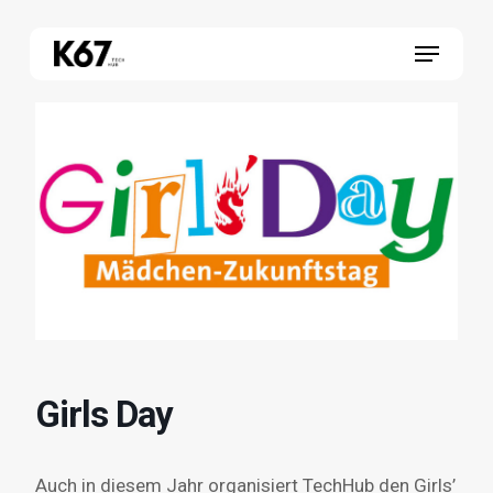
Skip
Menu
to
main
content
Girls Day
Auch in diesem Jahr organisiert TechHub den Girls’