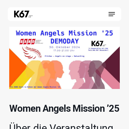
Skip
Menu
to
main
content
Women Angels Mission ’25
Über die Veranstaltung