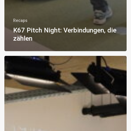
Recaps
K67 Pitch Night: Verbindungen, die
zählen
Startup
Fuckup
Night:
Von
Scheitern
zu
Erfolg