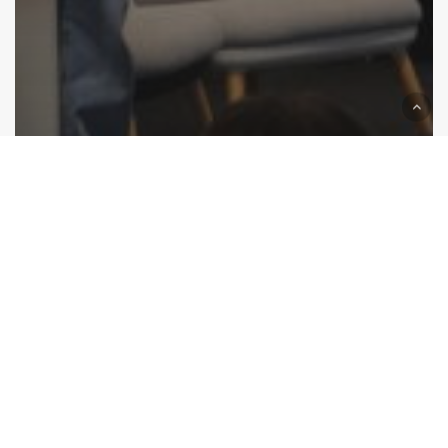
Recaps
Startup Fuckup Night: Von
Scheitern zu Erfolg
Cardano
Summit