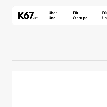
Skip
to
Über
Für
Fü
Uns
Startups
Un
main
content