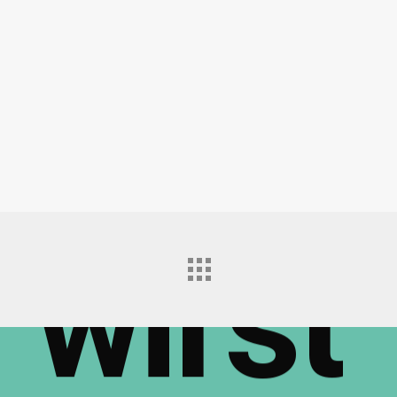
n
wirst