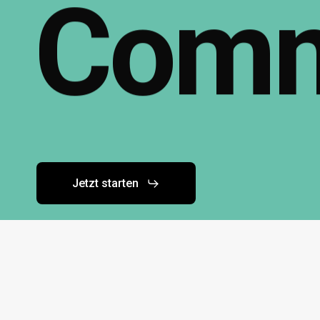
Comm
Jetzt starten
Kontakt
info@techhubk67.de